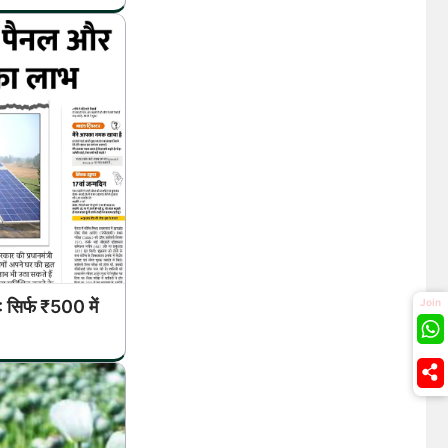
र्फ ₹500 में
Join