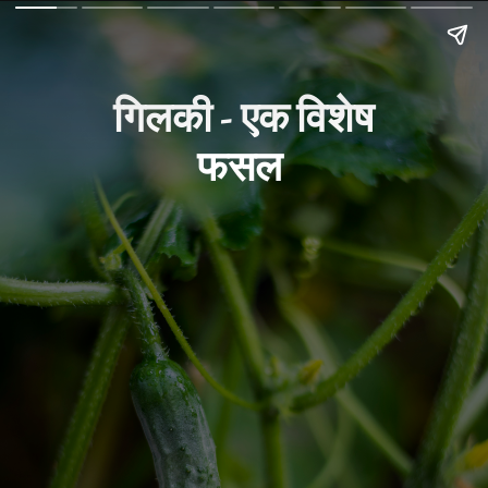
गिलकी - एक विशेष
फसल