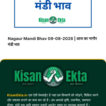
Nagaur Mandi Bhav 09-08-2026 | आज का नागौर
मंडी भाव
KisanEkta.in
एक ऐसी वेबसाईट है जहां हम किसानों को जोड़ने, शिक्षित करने
और सशक्त बनाने का काम कर रहे हैं। हम आपको कृषि, तकनीक, समाचार
,
मौसम
,
मंडी भाव आदि समस्त जरूरी अपडेट समय पर उपलब्ध करवाते हैं।