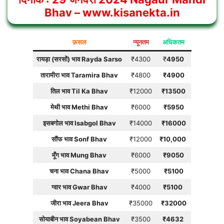
Bhav
– www.kisanekta.in
फ़सल
न्यूनतम
अधिकतम
रायड़ा (सरसों) भाव Rayda Sarso
₹4300
₹
4950
तारामीरा
भाव
Taramira Bhav
₹4800
₹
4900
तिल
भाव
Til Ka Bhav
₹12000
₹
13500
मेथी
भाव
Methi Bhav
₹6000
₹5950
इसबगोल भाव Isabgol Bhav
₹14000
₹
16000
सौंफ भाव Sonf Bhav
₹12000
₹
10,000
मूँग भाव Mung Bhav
₹6000
₹
9050
चना भाव Chana Bhav
₹5000
₹
5100
ग्वार भाव Gwar Bhav
₹4000
₹
5100
जीरा भाव Jeera Bhav
₹35000
₹
32000
सोयाबीन भाव Soyabean Bhav
₹3500
₹
4632