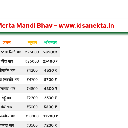
erta Mandi Bhav
– www.kisanekta.in
फ़सल
न्यूनतम
अधिकतम
ेस्ट क्वालिटी
भाव
₹25000
28500
₹
जीरा
भाव
₹25000
27400
₹
ोयाबीन
भाव
₹4200
4530
₹
़ा (सरसों)
भाव
₹4700
5700
₹
ारामीरा
भाव
₹4600
4800
₹
गेहूँ
भाव
₹2300
2500
₹
मेथी
भाव
₹5000
5300
₹
सबगोल
भाव
₹10000
13200 ₹
कपास
भाव
₹6500
7200
₹