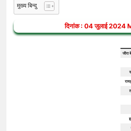
मुख्य बिन्दु
दिनांक :
04
जुलाई 2024
M
जीरा ब
स
रायड
त
इ