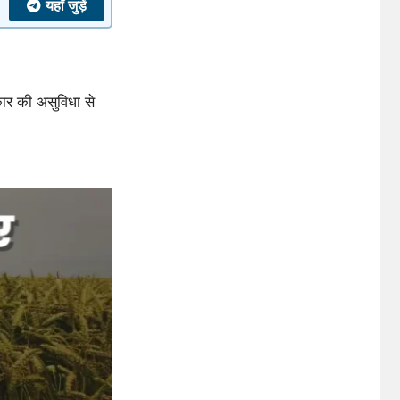
यहाँ जुड़ें
ार की असुविधा से