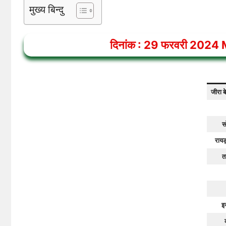
मुख्य बिन्दु
दिनांक :
29
फरवरी 2024
जीरा ब
स
रायड
त
इ