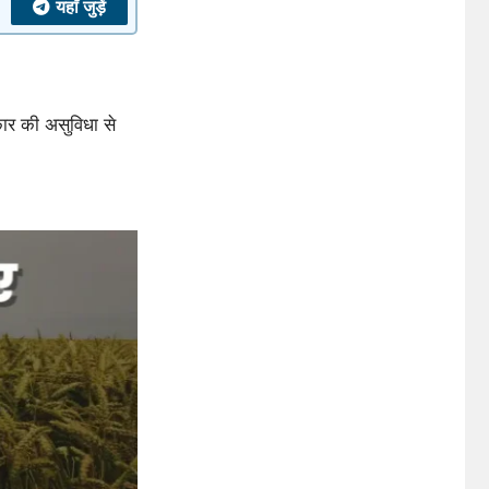
यहाँ जुड़ें
ार की असुविधा से