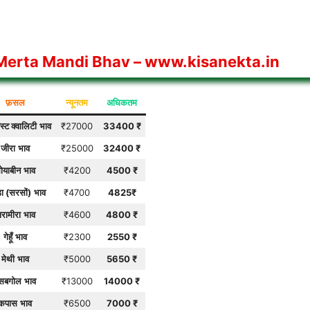
Merta Mandi Bhav
– www.kisanekta.in
फ़सल
न्यूनतम
अधिकतम
ेस्ट क्वालिटी
भाव
₹27000
33400
₹
जीरा
भाव
₹25000
32400
₹
ोयाबीन
भाव
₹4200
4500
₹
़ा (सरसों)
भाव
₹4700
4825
₹
ारामीरा
भाव
₹4600
4800
₹
गेहूँ
भाव
₹2300
2550
₹
मेथी
भाव
₹5000
5650
₹
सबगोल
भाव
₹13000
14000
₹
कपास
भाव
₹6500
7000
₹