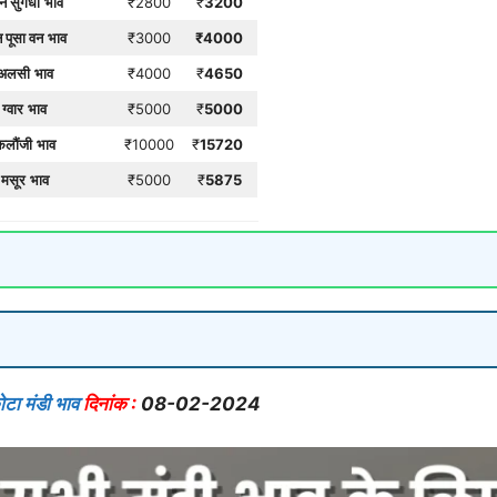
न सुगंधा
भाव
₹2800
₹
3200
 पूसा वन
भाव
₹3000
₹
4000
अलसी
भाव
₹4000
₹
4650
ग्वार
भाव
₹5000
₹
5000
कलौंजी
भाव
₹10000
₹
15720
मसूर
भाव
₹5000
₹
5875
टा मंडी भाव
दिनांक :
08-02-2024