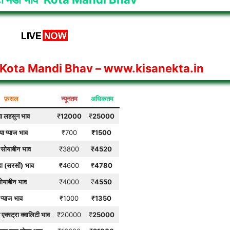
Kota Mandi Bhav
– www.kisanekta.in
फ़सल
न्यूनतम
अधिकतम
ा लहसुन भाव
₹
12000
₹
25000
ा प्याज
भाव
₹700
₹
1500
 सोयाबीन
भाव
₹3800
₹
4520
़ा (सरसों)
भाव
₹4600
₹
4780
ोयाबीन
भाव
₹4000
₹
4550
प्याज
भाव
₹1000
₹
1350
एक्स्ट्रा क्वालिटी
भाव
₹20000
₹
25000