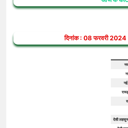
दिनांक :
08
फरवरी
2024
नय
नय
नई
रायड
स
देशी लहसुन 