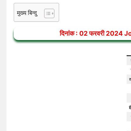
मुख्य बिन्दु
दिनांक :
02
फरवरी 2024
J
त
ई