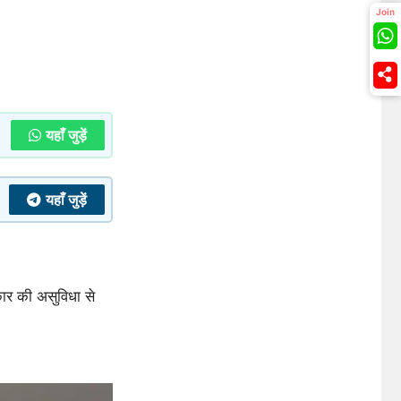
Join
यहाँ जुड़ें
यहाँ जुड़ें
ार की असुविधा से