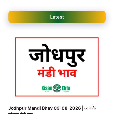
Latest
Jodhpur Mandi Bhav 09-08-2026 | आज के