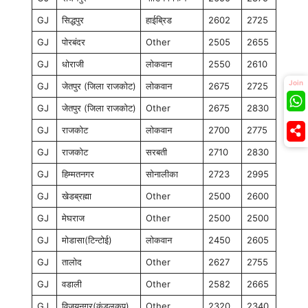
GJ
सिद्धपुर
हाईब्रिड
2602
2725
GJ
पोरबंदर
Other
2505
2655
GJ
धोराजी
लोकवान
2550
2610
Join
GJ
जेतपुर (जिला राजकोट)
लोकवान
2675
2725
GJ
जेतपुर (जिला राजकोट)
Other
2675
2830
GJ
राजकोट
लोकवान
2700
2775
GJ
राजकोट
सरबती
2710
2830
GJ
हिम्मतनगर
सोनालीका
2723
2995
GJ
खेडब्रह्मा
Other
2500
2600
GJ
मेघराज
Other
2500
2500
GJ
मोडासा(टिन्टोई)
लोकवान
2450
2605
GJ
तालोद
Other
2627
2755
GJ
वडाली
Other
2582
2665
GJ
विजयनगर(कुंडलकप)
Other
2320
2340