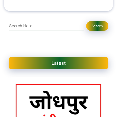
Search
Search
Latest